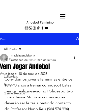
Andebol Feminino
Post
All Posts
madeiraandeboltv
All Posts
26 de set. de 2023
1 min de leitura
Vem Jogar Andebol
Featured
Atualizado:
10 de nov. de 2023
Editorials
Convidamos jovens femininas entre os 
Rumors
10 e 13 anos a treinar connosco! Estes 
treinos realizar-se-ão no Polidesportivo 
Game Recaps
Liceu Jaime Moniz e as marcações 
deverão ser feitas a partir do contacto 
do Professor Nuno Reis (964 574 994).