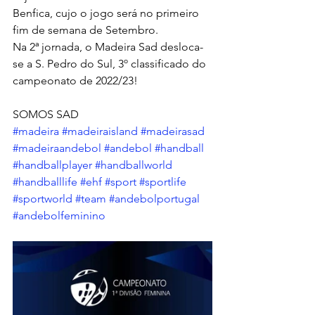
Benfica, cujo o jogo será no primeiro 
fim de semana de Setembro.
Na 2ª jornada, o Madeira Sad desloca-
se a S. Pedro do Sul, 3º classificado do 
campeonato de 2022/23!
SOMOS SAD 
#madeira
#madeiraisland
#madeirasad
#madeiraandebol
#andebol
#handball
#handballplayer
#handballworld
#handballlife
#ehf
#sport
#sportlife
#sportworld
#team
#andebolportugal
#andebolfeminino