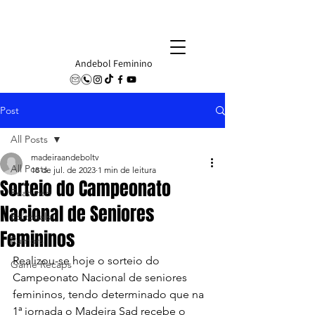
Andebol Feminino
Post
All Posts
madeiraandeboltv
All Posts
18 de jul. de 2023
1 min de leitura
Sorteio do Campeonato
Featured
Nacional de Seniores
Editorials
Femininos
Rumors
Realizou-se hoje o sorteio do 
Game Recaps
Campeonato Nacional de seniores 
femininos, tendo determinado que na 
1ª jornada o Madeira Sad recebe o 