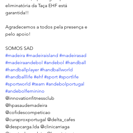
eliminatória da Taça EHF está 
garantida!! 
Agradecemos a todos pela presença e 
pelo apoio!
SOMOS SAD 
#madeira
#madeiraisland
#madeirasad
#madeiraandebol
#andebol
#handball
#handballplayer
#handballworld
#handballlife
#ehf
#sport
#sportlife
#sportworld
#team
#andebolportugal
#andebolfeminino
@innovationfitnessclub 
@hpasaudemadeira 
@cofidescompeticao 
@curaproxportugal @delta_cafes 
@despcarga.lda @clinicarriaga 