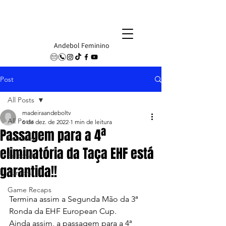
Andebol Feminino
Post
All Posts
madeiraandeboltv
All Posts
6 de dez. de 2022
1 min de leitura
Passagem para a 4ª
Featured
eliminatória da Taça EHF está
Editorials
garantida!!
Rumors
Game Recaps
Termina assim a Segunda Mão da 3ª 
Ronda da EHF European Cup. 
Ainda assim, a passagem para a 4ª 