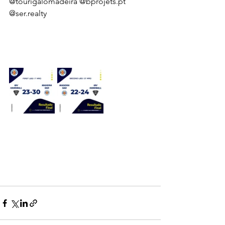
@tourigalomadeira @bprojets.pt 
@ser.realty