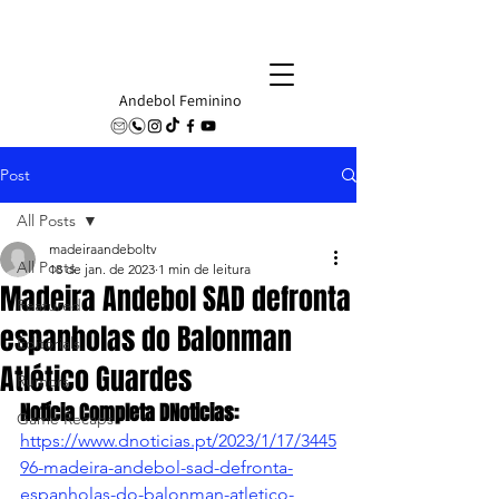
Andebol Feminino
Post
All Posts
madeiraandeboltv
All Posts
18 de jan. de 2023
1 min de leitura
Madeira Andebol SAD defronta
Featured
espanholas do Balonman
Editorials
Atlético Guardes
Rumors
Notícia Completa DNoticias:
Game Recaps
https://www.dnoticias.pt/2023/1/17/3445
96-madeira-andebol-sad-defronta-
espanholas-do-balonman-atletico-