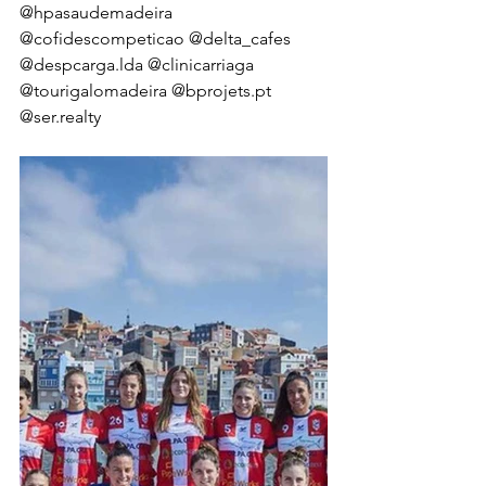
@hpasaudemadeira 
@cofidescompeticao @delta_cafes 
@despcarga.lda @clinicarriaga 
@tourigalomadeira @bprojets.pt 
@ser.realty