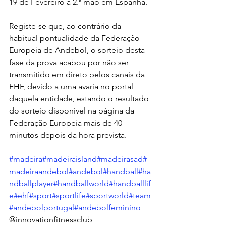
19 de Fevereiro a 2.ª mão em Espanha.
Registe-se que, ao contrário da 
habitual pontualidade da Federação 
Europeia de Andebol, o sorteio desta 
fase da prova acabou por não ser 
transmitido em direto pelos canais da 
EHF, devido a uma avaria no portal 
daquela entidade, estando o resultado 
do sorteio disponível na página da 
Federação Europeia mais de 40 
minutos depois da hora prevista.
#madeira
#madeiraisland
#madeirasad
#
madeiraandebol
#andebol
#handball
#ha
ndballplayer
#handballworld
#handballlif
e
#ehf
#sport
#sportlife
#sportworld
#team
#andebolportugal
#andebolfeminino
@innovationfitnessclub 