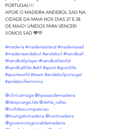
PORTUGAL!!!
APOIE O MADEIRA ANDEBOL SAD NA 
CIDADE DA MAIA NOS DIAS 27 E 28 
DE MAIO! UNIDOS PARA VENCER!
SOMOS SAD 💙💛
#madeira
#madeiraisland
#madeirasad
#madeiraandebol
#andebol
#handball
#handballplayer
#handballworld
#handballlife
#ehf
#sport
#sportlife
#sportworld
#team
#andebolportugal
#andebolfeminino
@clinicarriaga
@hpasaudemadeira
@despcarga.lda
@delta_cafes
@cofidescompeticao
@tourigalomadeira
@visitmadeira
@governoregionaldamadeira