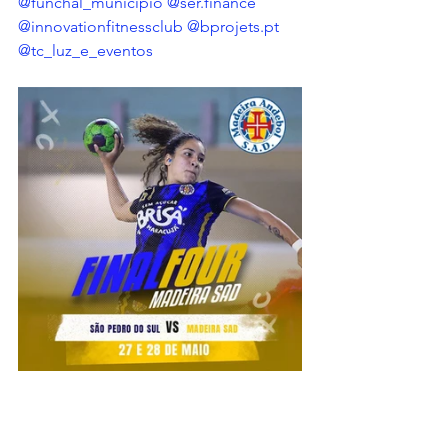
@funchal_municipio
@ser.finance
@innovationfitnessclub
@bprojets.pt
@tc_luz_e_eventos