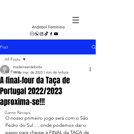
Andebol Feminino
Post
All Posts
madeiraandeboltv
All Posts
19 de mai. de 2023
1 min de leitura
A final-four da Taça de
Featured
Portugal 2022/2023
Editorials
aproxima-se!!!
Rumors
Game Recaps
O nosso primeiro jogo será com o São 
Pedro do Sul…. onde podemos dar o 
passo para chegar à FINAL da TAÇA de 